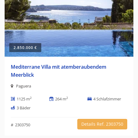
2.850.000 €
Mediterrane Villa mit atemberaubendem
Meerblick
Paguera
2
2
1125 m
264 m
4 Schlafzimmer
3 Bäder
Details Ref. 2303750
# 2303750