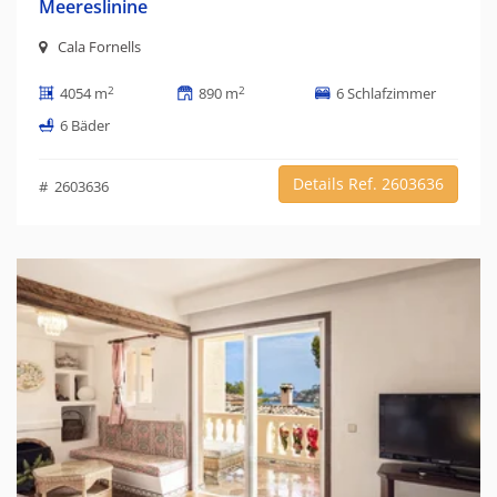
Meereslinine
Cala Fornells
2
2
4054 m
890 m
6 Schlafzimmer
6 Bäder
Details Ref. 2603636
# 2603636