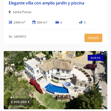
Elegante villa con amplio jardín y piscina
Santa Ponsa
2
2
2394 m
694 m
4
3
Nr. 2403915
Details
NUEVO
6.950.000 €