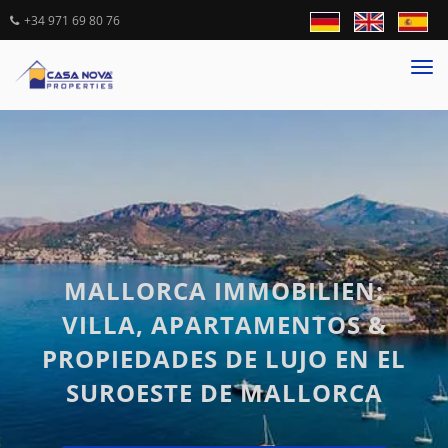
+34 971 69 80 76
Tog
nav
MALLORCA IMMOBILIEN:
VILLA, APARTAMENTOS &
PROPIEDADES DE LUJO EN EL
SUROESTE DE MALLORCA