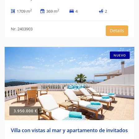
2
2
1709 m
369 m
4
2
Nr. 2403903
Details
NUEVO
3.950.000 €
Villa con vistas al mar y apartamento de invitados