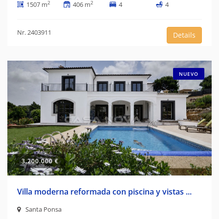
2
2
1507 m
406 m
4
4
Nr. 2403911
Details
NUEVO
3.200.000 €
Villa moderna reformada con piscina y vistas ...
Santa Ponsa