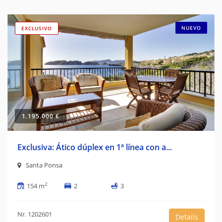
NUEVO
EXCLUSIVO
1.195.000 €
Exclusiva: Ático dúplex en 1ª línea con a...
Santa Ponsa
2
154 m
2
3
Nr. 1202601
Details