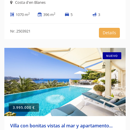
Costa d'en Blanes
2
2
1070 m
396 m
5
3
Nr. 2503921
Details
NUEVO
3.995.000 €
Villa con bonitas vistas al mar y apartamento...