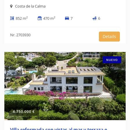
Costa de la Calma
2
2
852 m
470 m
7
6
Nr. 2703930
Details
NUEVO
4.750.000 €
Villa reformada con vistas al mar y terraza e...