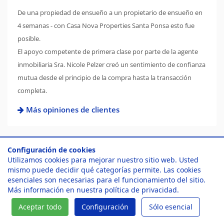
De una propiedad de ensueño a un propietario de ensueño en
4 semanas - con Casa Nova Properties Santa Ponsa esto fue
posible.
El apoyo competente de primera clase por parte de la agente
inmobiliaria Sra. Nicole Pelzer creó un sentimiento de confianza
mutua desde el principio de la compra hasta la transacción
completa.
Más opiniones de clientes
Configuración de cookies
Utilizamos cookies para mejorar nuestro sitio web. Usted
mismo puede decidir qué categorías permite. Las cookies
¡Atractivas ofertas
esenciales son necesarias para el funcionamiento del sitio.
Más información en nuestra
política de privacidad
.
inmobiliarias en Mallorca le
Aceptar todo
Configuración
Sólo esencial
esperan!