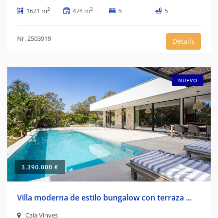
2
2
1621 m
474 m
5
5
Nr. 2503919
Details
NUEVO
3.390.000 €
Villa moderna de estilo bungalow con terraza ...
Cala Vinyes