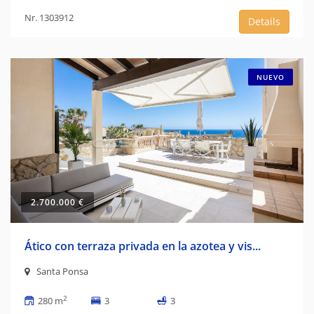
Nr. 1303912
Details
NUEVO
2.700.000 €
Ático con terraza privada en la azotea y vis...
Santa Ponsa
2
280 m
3
3