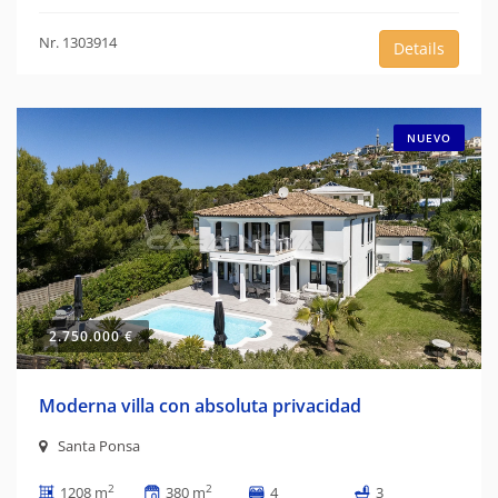
Nr. 1303914
Details
NUEVO
2.750.000 €
Moderna villa con absoluta privacidad
Santa Ponsa
2
2
1208 m
380 m
4
3