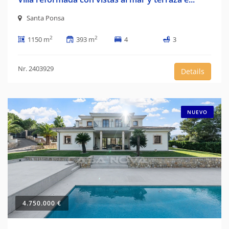
Santa Ponsa
2
2
1150 m
393 m
4
3
Nr. 2403929
Details
NUEVO
4.750.000 €