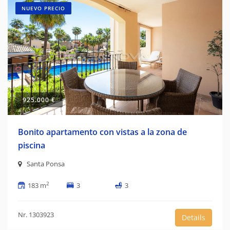
NUEVO PRECIO
925.000 €
Bonito apartamento con vistas a la zona de
piscina
Santa Ponsa
2
183 m
3
3
Nr. 1303923
Details