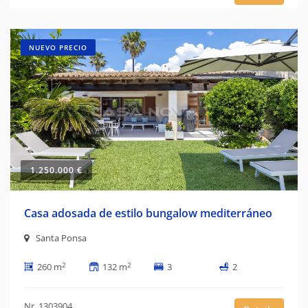
NUEVO PRECIO
1.250.000 €
Casa adosada de estilo bungalow mediterráneo
Santa Ponsa
2
2
260 m
132 m
3
2
Nr. 1303904