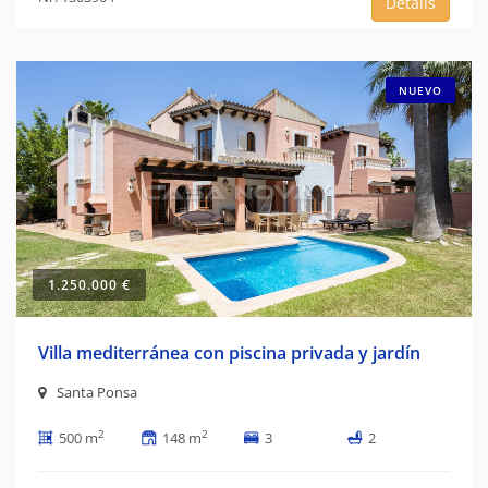
Details
NUEVO
1.250.000 €
Villa mediterránea con piscina privada y jardín
Santa Ponsa
2
2
500 m
148 m
3
2