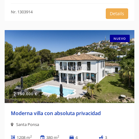
Nr. 1303914
Details
NUEVO
2.750.000 €
Moderna villa con absoluta privacidad
Santa Ponsa
2
2
1208 m
380 m
4
3