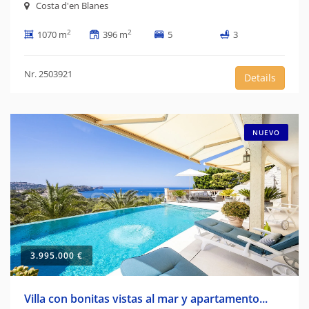
Costa d'en Blanes
2
2
1070 m
396 m
5
3
Nr. 2503921
Details
NUEVO
3.995.000 €
Villa con bonitas vistas al mar y apartamento...