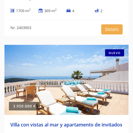
2
2
1709 m
369 m
4
2
Nr. 2403903
Details
NUEVO
3.950.000 €
Villa con vistas al mar y apartamento de invitados