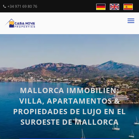
+34 971 69 80 76
Tog
nav
MALLORCA IMMOBILIEN:
VILLA, APARTAMENTOS &
PROPIEDADES DE LUJO EN EL
SUROESTE DE MALLORCA