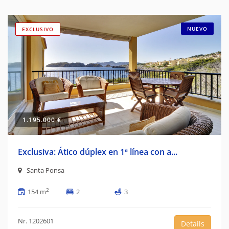
NUEVO
EXCLUSIVO
1.195.000 €
Exclusiva: Ático dúplex en 1ª línea con a...
Santa Ponsa
2
154 m
2
3
Nr. 1202601
Details