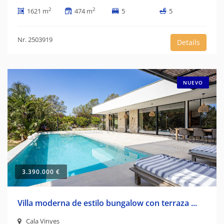
2
2
1621 m
474 m
5
5
Nr. 2503919
Details
NUEVO
3.390.000 €
Villa moderna de estilo bungalow con terraza ...
Cala Vinyes