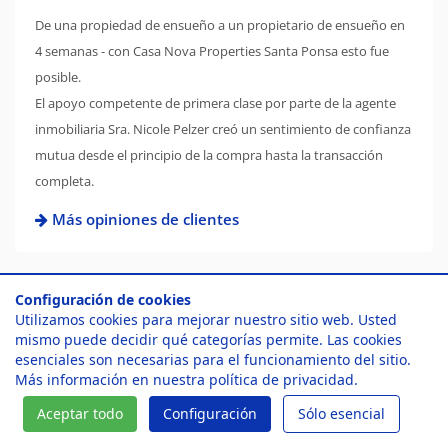
De una propiedad de ensueño a un propietario de ensueño en
4 semanas - con Casa Nova Properties Santa Ponsa esto fue
posible.
El apoyo competente de primera clase por parte de la agente
inmobiliaria Sra. Nicole Pelzer creó un sentimiento de confianza
mutua desde el principio de la compra hasta la transacción
completa.
Más opiniones de clientes
Configuración de cookies
Utilizamos cookies para mejorar nuestro sitio web. Usted
mismo puede decidir qué categorías permite. Las cookies
¡Atractivas ofertas
esenciales son necesarias para el funcionamiento del sitio.
Más información en nuestra
política de privacidad
.
inmobiliarias en Mallorca le
Aceptar todo
Configuración
Sólo esencial
esperan!