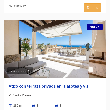
Nr. 1303912
Details
NUEVO
2.700.000 €
Ático con terraza privada en la azotea y vis...
Santa Ponsa
2
280 m
3
3