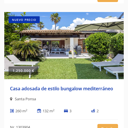
NUEVO PRECIO
1.250.000 €
Casa adosada de estilo bungalow mediterráneo
Santa Ponsa
2
2
260 m
132 m
3
2
Nr. 1303904