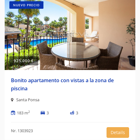
NUEVO PRECIO
925.000 €
Bonito apartamento con vistas a la zona de
piscina
Santa Ponsa
2
183 m
3
3
Nr. 1303923
Details