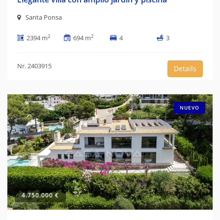
Santa Ponsa
2
2
2394 m
694 m
4
3
Nr. 2403915
Details
NUEVO
4.750.000 €