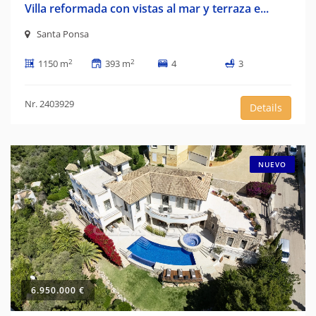
Villa reformada con vistas al mar y terraza e...
Santa Ponsa
2
2
1150 m
393 m
4
3
Nr. 2403929
Details
NUEVO
6.950.000 €