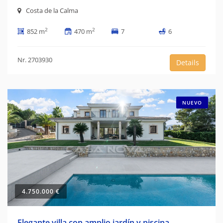
Costa de la Calma
2
2
852 m
470 m
7
6
Nr. 2703930
Details
NUEVO
4.750.000 €
Elegante villa con amplio jardín y piscina