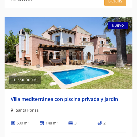
Details
NUEVO
1.250.000 €
Villa mediterránea con piscina privada y jardín
Santa Ponsa
2
2
500 m
148 m
3
2