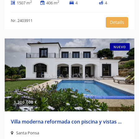
2
2
1507 m
406 m
4
4
Nr. 2403911
Details
NUEVO
3.200.000 €
Villa moderna reformada con piscina y vistas ...
Santa Ponsa