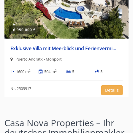
6.950.000 €
Exklusive Villa mit Meerblick und Ferienvermi...
Puerto Andratx - Monport
2
2
1600 m
504 m
5
5
Nr. 2503917
Details
Casa Nova Properties – Ihr
deutscher Immobilienmakler