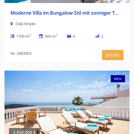
Moderne Villa im Bungalow-Stil mit sonniger T...
Cala Vinyes
2
2
1709 m
369 m
4
2
Nr. 2403903
Details
NEU
3.950.000 €