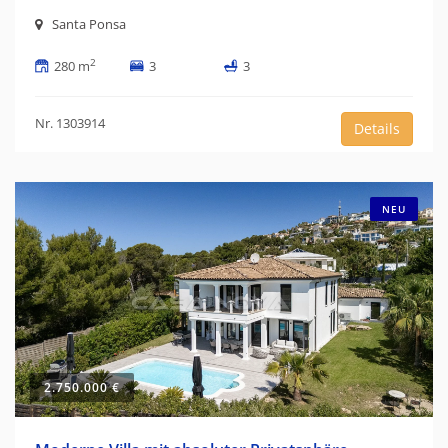
Santa Ponsa
2
280 m
3
3
Nr. 1303914
Details
NEU
2.750.000 €