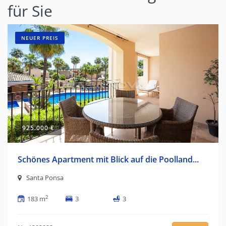
für Sie
NEUER PREIS
925.000 €
Schönes Apartment mit Blick auf die Poolland...
Santa Ponsa
2
183 m
3
3