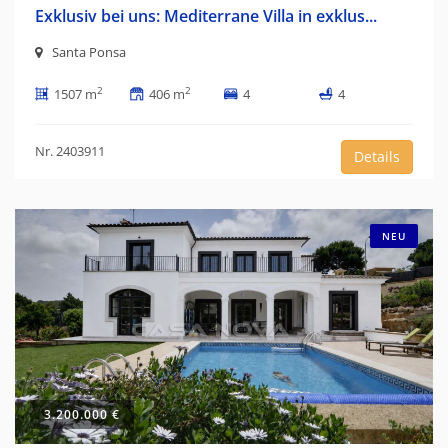
Exklusiv bei uns: Mediterrane Villa in exklus...
Santa Ponsa
2
2
1507 m
406 m
4
4
Nr. 2403911
Details
NEU
3.200.000 €