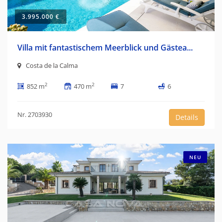
3.995.000 €
Villa mit fantastischem Meerblick und Gästea...
Costa de la Calma
2
2
852 m
470 m
7
6
Nr. 2703930
Details
NEU