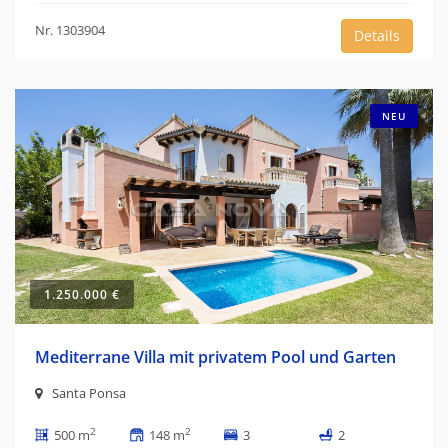
Nr. 1303904
Details
NEU
1.250.000 €
Mediterrane Villa mit privatem Pool und Garten
Santa Ponsa
2
2
500 m
148 m
3
2