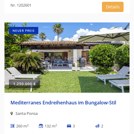
Nr. 1202601
Details
NEUER PREIS
1.250.000 €
Mediterranes Endreihenhaus im Bungalow-Stil
Santa Ponsa
2
2
260 m
132 m
3
2