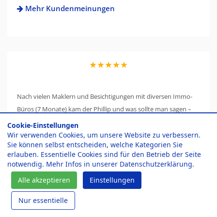
Mehr Kundenmeinungen
★★★★★
Nach vielen Maklern und Besichtigungen mit diversen Immo-
Büros (7 Monate) kam der Phillip und was sollte man sagen –
ein Mensch mit persönlichen Auftreten. Man hatte nicht das
Cookie-Einstellungen
Gefühl hier irgendwie hinters Licht geführt zu werden. Eine TOP
Wir verwenden Cookies, um unsere Website zu verbessern.
Sie können selbst entscheiden, welche Kategorien Sie
Agentur und Philipp, ein seriöser Persönlichkeit mit Kompetenz!
erlauben. Essentielle Cookies sind für den Betrieb der Seite
notwendig. Mehr Infos in unserer
Datenschutzerklärung
.
Mehr Kundenmeinungen
Alle akzeptieren
Einstellungen
Nur essentielle