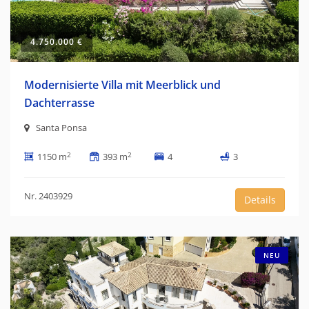
4.750.000 €
Modernisierte Villa mit Meerblick und
Dachterrasse
Santa Ponsa
2
2
1150 m
393 m
4
3
Nr. 2403929
Details
NEU