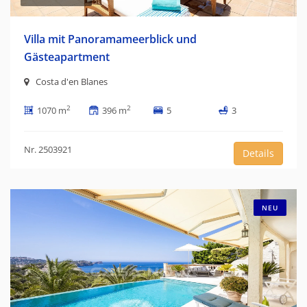
Villa mit Panoramameerblick und
Gästeapartment
Costa d'en Blanes
2
2
1070 m
396 m
5
3
Nr. 2503921
Details
NEU