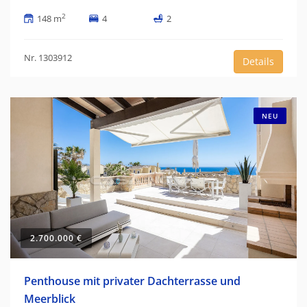
2
148 m
4
2
Nr. 1303912
Details
NEU
2.700.000 €
Penthouse mit privater Dachterrasse und
Meerblick