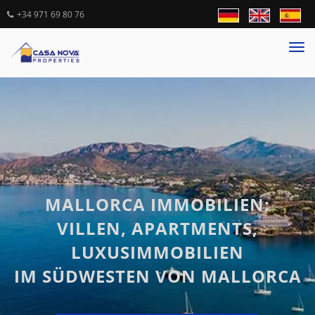
+34 971 69 80 76
Tog
nav
MALLORCA IMMOBILIEN:
VILLEN, APARTMENTS,
LUXUSIMMOBILIEN
IM SÜDWESTEN VON MALLORCA