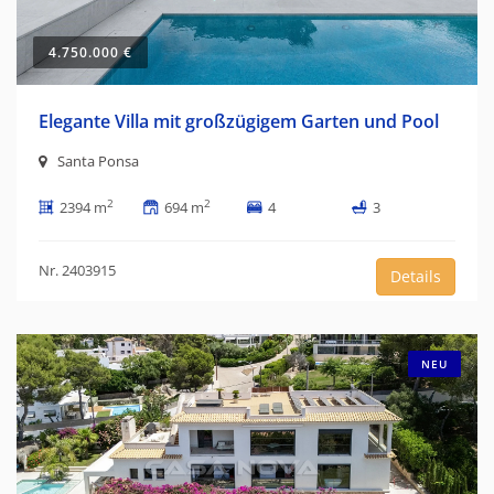
4.750.000 €
Elegante Villa mit großzügigem Garten und Pool
Santa Ponsa
2
2
2394 m
694 m
4
3
Nr. 2403915
Details
NEU