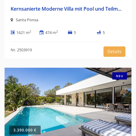
Kernsanierte Moderne Villa mit Pool und Teilm...
Santa Ponsa
2
2
1621 m
474 m
5
5
Nr. 2503919
Details
NEU
3.390.000 €