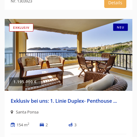
Nr. 1303923
Details
NEU
EXKLUSIV
1.195.000 €
Exklusiv bei uns: 1. Linie Duplex- Penthouse ...
Santa Ponsa
2
154 m
2
3