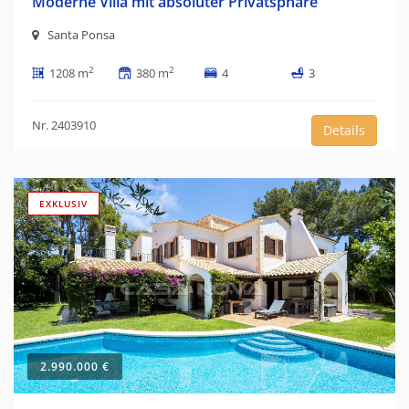
Moderne Villa mit absoluter Privatsphäre
Santa Ponsa
2
2
1208 m
380 m
4
3
Nr. 2403910
Details
EXKLUSIV
2.990.000 €