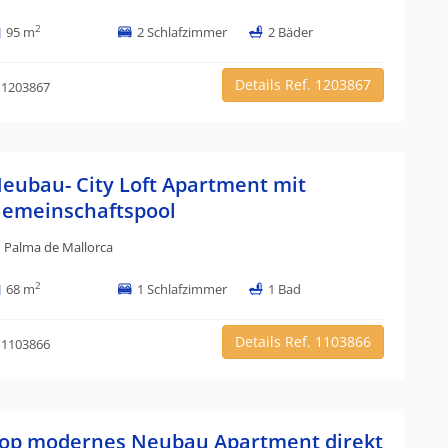
2
95 m
2 Schlafzimmer
2 Bäder
Details Ref. 1203867
 1203867
eubau- City Loft Apartment mit
emeinschaftspool
Palma de Mallorca
2
68 m
1 Schlafzimmer
1 Bad
Details Ref. 1103866
 1103866
op modernes Neubau Apartment direkt