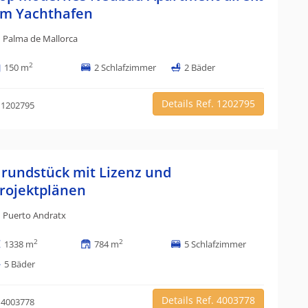
m Yachthafen
Palma de Mallorca
2
150 m
2 Schlafzimmer
2 Bäder
Details Ref. 1202795
 1202795
rundstück mit Lizenz und
rojektplänen
Puerto Andratx
2
2
1338 m
784 m
5 Schlafzimmer
5 Bäder
Details Ref. 4003778
 4003778