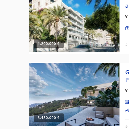
a
1.200.000 €
#
G
P
3.480.000 €
#