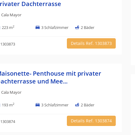
rivater Dachterrasse
Cala Mayor
2
223 m
3 Schlafzimmer
2 Bäder
Details Ref. 1303873
 1303873
aisonette- Penthouse mit privater
achterrasse und Mee...
Cala Mayor
2
193 m
3 Schlafzimmer
2 Bäder
Details Ref. 1303874
 1303874