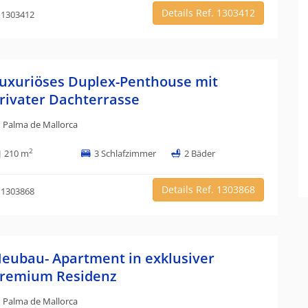
Details Ref. 1303412
 1303412
uxuriöses Duplex-Penthouse mit
rivater Dachterrasse
Palma de Mallorca
2
210 m
3 Schlafzimmer
2 Bäder
Details Ref. 1303868
 1303868
eubau- Apartment in exklusiver
remium Residenz
Palma de Mallorca