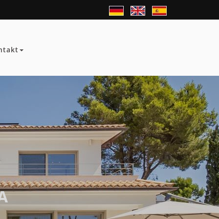
ntakt
A