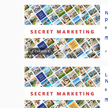
N
p
#
2.250.000 €
L
N