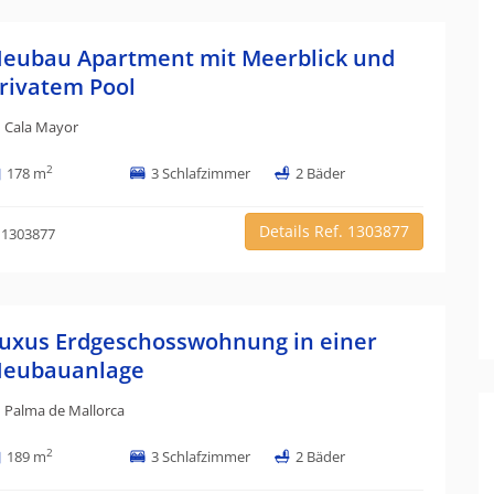
eubau Apartment mit Meerblick und
rivatem Pool
Cala Mayor
2
178 m
3 Schlafzimmer
2 Bäder
Details Ref. 1303877
 1303877
uxus Erdgeschosswohnung in einer
eubauanlage
Palma de Mallorca
2
189 m
3 Schlafzimmer
2 Bäder