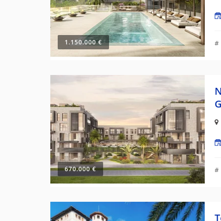
1.150.000 €
#
N
G
670.000 €
#
T