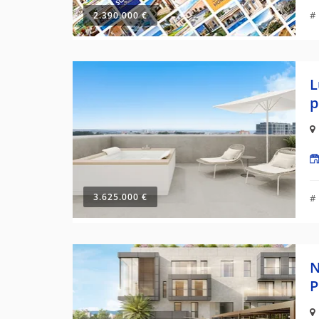
#
2.390.000 €
L
p
3.625.000 €
#
N
P