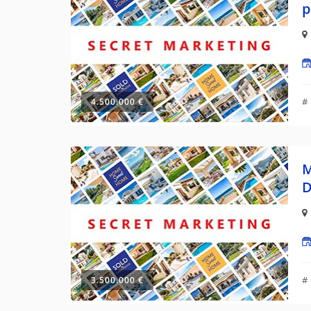
p
#
4.500.000 €
M
D
#
3.500.000 €