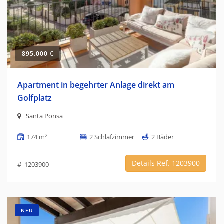
895.000 €
Apartment in begehrter Anlage direkt am
Golfplatz
Santa Ponsa
2
174 m
2 Schlafzimmer
2 Bäder
Details Ref. 1203900
# 1203900
NEU