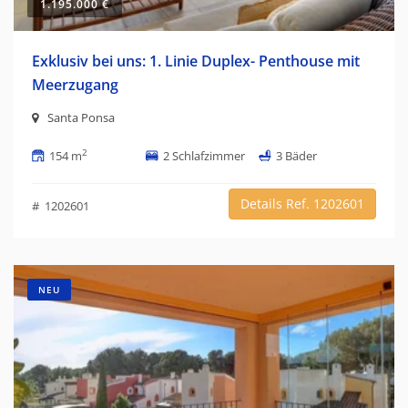
1.195.000 €
Exklusiv bei uns: 1. Linie Duplex- Penthouse mit
Meerzugang
Santa Ponsa
2
154 m
2 Schlafzimmer
3 Bäder
Details Ref. 1202601
# 1202601
NEU