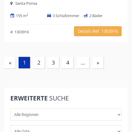
Santa Ponsa
2
155 m
3 Schlafzimmer
2 Bäder
Details Ref. 1303916
# 1303916
(current)
«
1
2
3
4
...
»
ERWEITERTE
SUCHE