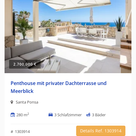
2.700.000 €
Penthouse mit privater Dachterrasse und
Meerblick
Santa Ponsa
2
280 m
3 Schlafzimmer
3 Bäder
Details Ref. 1303914
# 1303914