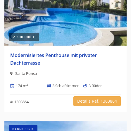
2.500.000 €
Modernisiertes Penthouse mit privater
Dachterrasse
Santa Ponsa
2
174 m
3 Schlafzimmer
3 Bäder
Details Ref. 1303864
# 1303864
NEUER PREIS