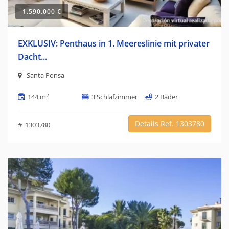
1.590.000 €
EXKLUSIV: Penthaus in 1. Meereslinie mit privater
Dacht...
Santa Ponsa
2
144 m
3 Schlafzimmer
2 Bäder
Details Ref. 1303780
# 1303780