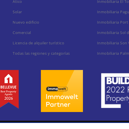
Ático
Inmobiliaria El T
Solar
Inmobiliaria Pag
Nuevo edificio
Inmobiliaria Port
Comercial
Inmobiliaria Sol 
Licencia de alquiler turístico
Inmobiliaria Son 
Todas las regiones y categorías
Inmobiliaria Pal