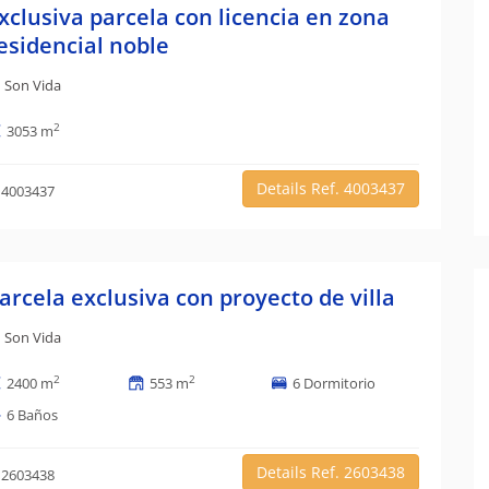
xclusiva parcela con licencia en zona
esidencial noble
Son Vida
2
3053 m
Details Ref. 4003437
 4003437
arcela exclusiva con proyecto de villa
Son Vida
2
2
2400 m
553 m
6 Dormitorio
6 Baños
Details Ref. 2603438
 2603438