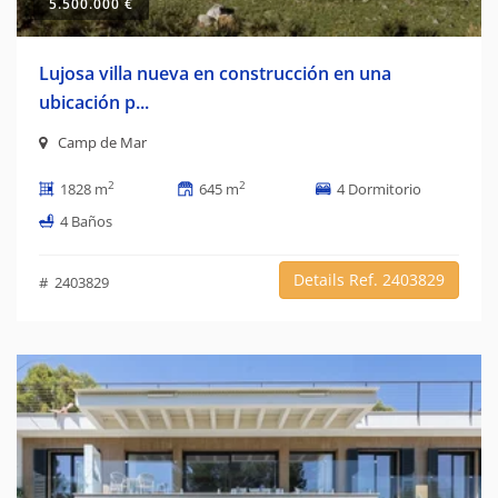
5.500.000 €
Lujosa villa nueva en construcción en una
ubicación p...
Camp de Mar
2
2
1828 m
645 m
4 Dormitorio
4 Baños
Details Ref. 2403829
# 2403829