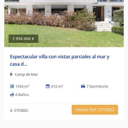
7.950.000 €
Espectacular villa con vistas parciales al mar y
casa d...
Camp de Mar
2
2
1554 m
612 m
7 Dormitorio
6 Baños
Details Ref. 2703862
# 2703862