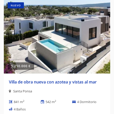
NUEVO
5.250.000 €
Villa de obra nueva con azotea y vistas al mar
Santa Ponsa
2
2
841 m
542 m
4 Dormitorio
4 Baños