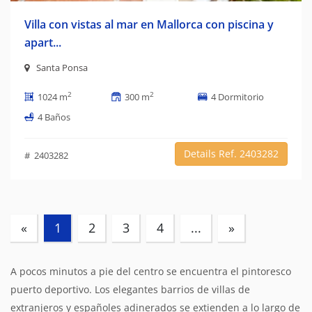
Villa con vistas al mar en Mallorca con piscina y
apart...
Santa Ponsa
2
2
1024 m
300 m
4 Dormitorio
4 Baños
Details Ref. 2403282
# 2403282
(current)
«
1
2
3
4
...
»
A pocos minutos a pie del centro se encuentra el pintoresco
puerto deportivo. Los elegantes barrios de villas de
extranjeros y españoles adinerados se extienden a lo largo de