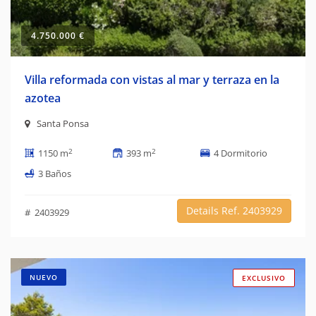
4.750.000 €
Villa reformada con vistas al mar y terraza en la
azotea
Santa Ponsa
2
2
1150 m
393 m
4 Dormitorio
3 Baños
Details Ref. 2403929
# 2403929
NUEVO
EXCLUSIVO