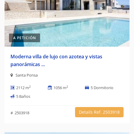
A PETICIÓN
Moderna villa de lujo con azotea y vistas
panorámicas ...
Santa Ponsa
2
2
2112 m
1056 m
5 Dormitorio
5 Baños
Details Ref. 2503918
# 2503918