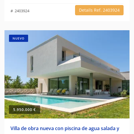
Details Ref. 2403924
# 2403924
NUEVO
5.950.000 €
Villa de obra nueva con piscina de agua salada y