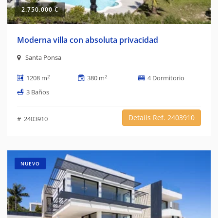
2.750.000 €
Moderna villa con absoluta privacidad
Santa Ponsa
2
2
1208 m
380 m
4 Dormitorio
3 Baños
Details Ref. 2403910
# 2403910
NUEVO