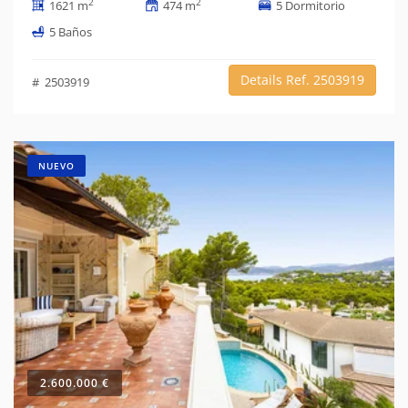
2
2
1621 m
474 m
5 Dormitorio
5 Baños
Details Ref. 2503919
# 2503919
NUEVO
2.600.000 €