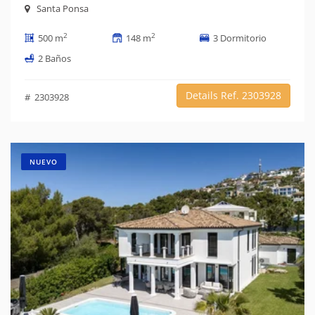
Santa Ponsa
2
2
500 m
148 m
3 Dormitorio
2 Baños
Details Ref. 2303928
# 2303928
NUEVO