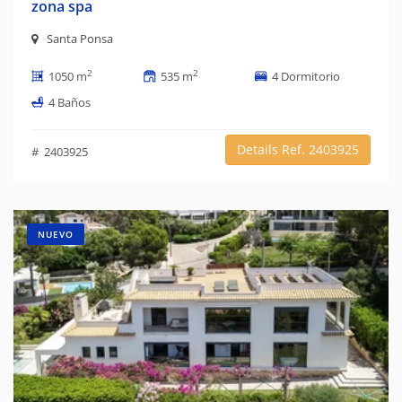
zona spa
Santa Ponsa
2
2
1050 m
535 m
4 Dormitorio
4 Baños
Details Ref. 2403925
# 2403925
NUEVO