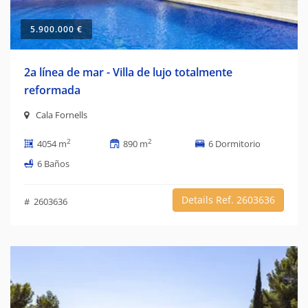
5.900.000 €
2a línea de mar - Villa de lujo totalmente
reformada
Cala Fornells
2
2
4054 m
890 m
6 Dormitorio
6 Baños
Details Ref. 2603636
# 2603636