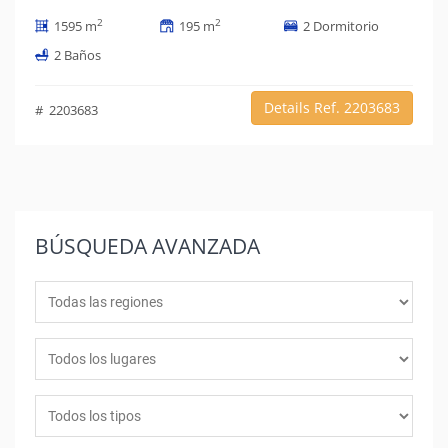
2
2
1595 m
195 m
2 Dormitorio
2 Baños
Details Ref. 2203683
# 2203683
BÚSQUEDA
AVANZADA