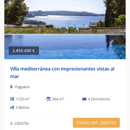
2.850.000 €
Villa mediterránea con impresionantes vistas al
mar
Paguera
2
2
1125 m
264 m
4 Dormitorio
3 Baños
Details Ref. 2303750
# 2303750