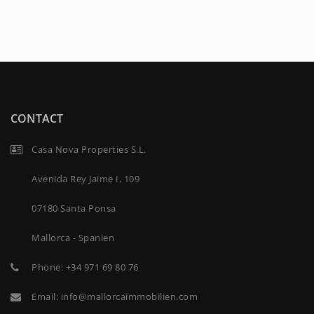
CONTACT
Casa Nova Properties S.L.
Avenida Rey Jaime I, 109
07180 Santa Ponsa
Mallorca - Spanien
Phone:
+34 971 69 80 76
Email:
info@mallorcaimmobilien.com