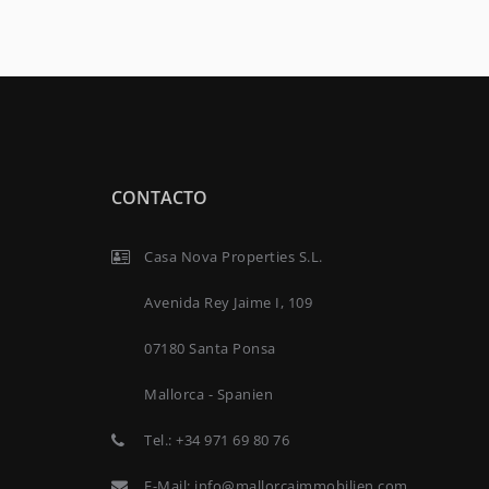
CONTACTO
Casa Nova Properties S.L.
Avenida Rey Jaime I, 109
07180 Santa Ponsa
Mallorca - Spanien
Tel.:
+34 971 69 80 76
E-Mail:
info@mallorcaimmobilien.com