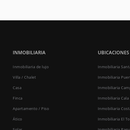
INMOBILIARIA
UBICACIONES
Inmobiliaria de lujo
Inmobiliaria San
Villa / Chalet
Inmobiliaria Pue
Casa
Inmobiliaria Cam
Finca
Inmobiliaria Cala
Apartamento / Piso
Inmobiliaria Cost
Ático
Inmobiliaria El T
Solar
Inmobiliaria Pag