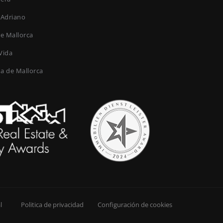
 Adriano
de Mallorca
Vida
ma de Mallorca
l
Politica de privacidad
Configuración de cookies