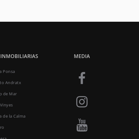
 INMOBILIARIAS
MEDIA
ta Ponsa
rto Andratx
p de Mar
 Vinyes
a de la Calma
oro
uera