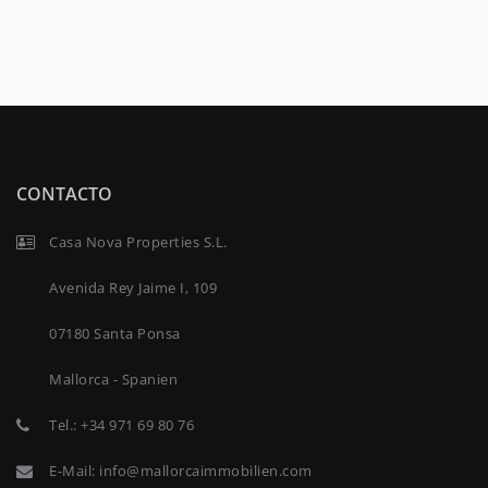
CONTACTO
Casa Nova Properties S.L.
Avenida Rey Jaime I, 109
07180 Santa Ponsa
Mallorca - Spanien
Tel.:
+34 971 69 80 76
E-Mail:
info@mallorcaimmobilien.com