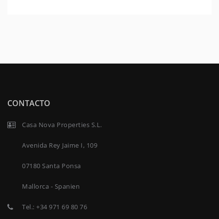
CONTACTO
Casa Nova Properties S.L.
Avenida Rey Jaime I, 109
07180 Santa Ponsa
Mallorca - Spanien
Tel.:
+34 971 69 80 76