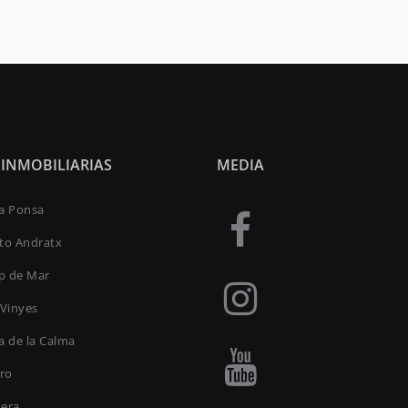
 INMOBILIARIAS
MEDIA
ta Ponsa
rto Andratx
p de Mar
 Vinyes
a de la Calma
oro
uera