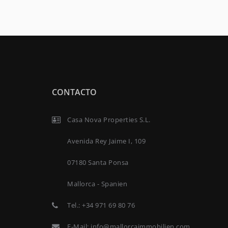
CONTACTO
Casa Nova Properties S.L.
Avenida Rey Jaime I, 109
07180 Santa Ponsa
Mallorca - Spanien
Tel.:
+34 971 69 80 76
E-Mail:
info@mallorcaimmobilien.com