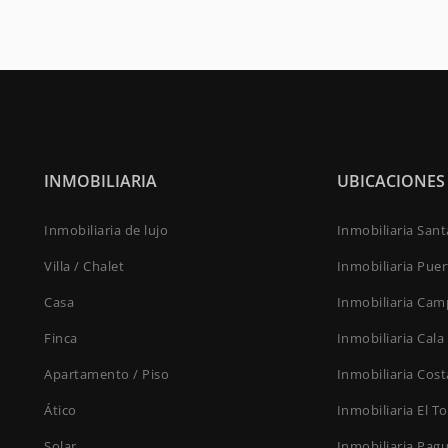
INMOBILIARIA
UBICACIONES
Inmobiliaria de lujo
Inmobiliaria San
Villa / Chalet
Inmobiliaria Pue
Casa
Inmobiliaria Cam
Finca
Inmobiliaria Cala
Apartamento / Piso
Inmobiliaria Cost
Ático
Inmobiliaria El T
Solar
Inmobiliaria Pag