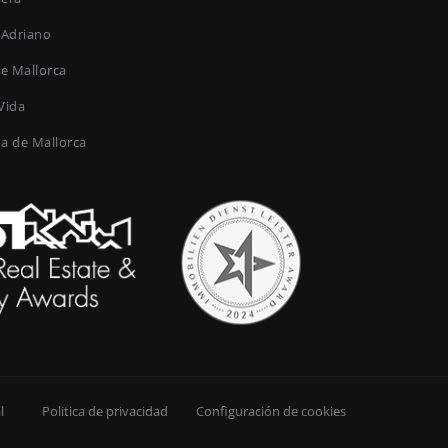
 Adriano
de Mallorca
Vida
ma de Mallorca
l
Politica de privacidad
Configuración de cookies