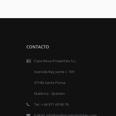
CONTACTO
Casa Nova Properties S.L.
Avenida Rey Jaime I, 109
07180 Santa Ponsa
Mallorca - Spanien
Tel.:
+34 971 69 80 76
E-Mail:
info@mallorcaimmobilien.com