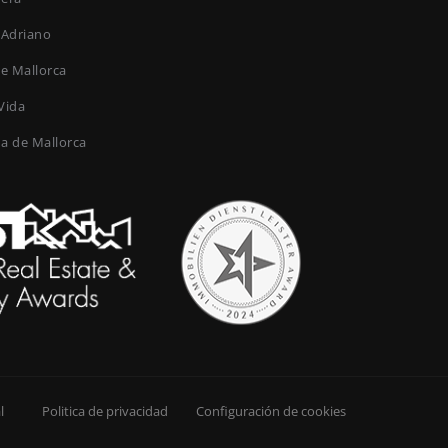
 Adriano
de Mallorca
Vida
ma de Mallorca
l
Politica de privacidad
Configuración de cookies