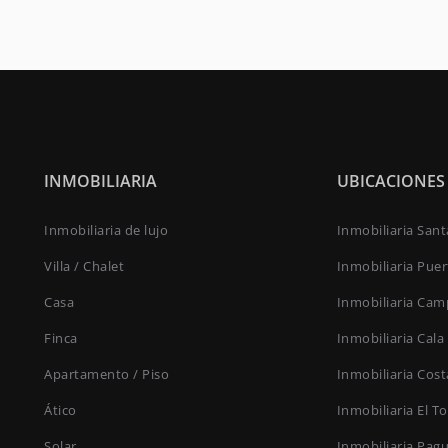
INMOBILIARIA
UBICACIONES
Inmobiliaria de lujo
Inmobiliaria San
Villa / Chalet
Inmobiliaria Pue
Casa
Inmobiliaria Cam
Finca
Inmobiliaria Cala
Apartamento / Piso
Inmobiliaria Cost
Ático
Inmobiliaria El T
Solar
Inmobiliaria Pag