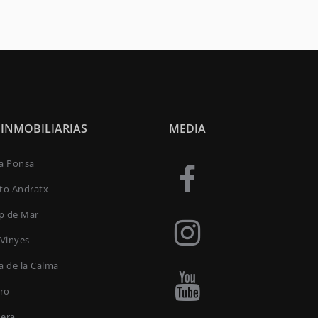
 INMOBILIARIAS
MEDIA
ta Ponsa
rto Andratx
p de Mar
 Vinyes
a de la Calma
oro
uera